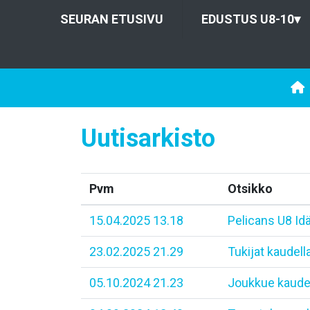
SEURAN ETUSIVU
EDUSTUS U8-10
▾
Uutisarkisto
Pvm
Otsikko
15.04.2025 13.18
Pelicans U8 Id
23.02.2025 21.29
Tukijat kaudel
05.10.2024 21.23
Joukkue kaude