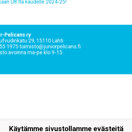
aan U8 Itä kaudelle 2024-25!
r-Pelicans ry
ufvudinkatu 29, 15110 Lahti
55 1975 toimisto@juniorpelicans.fi
sto avoinna ma-pe klo 9-15
Käytämme sivustollamme evästeitä