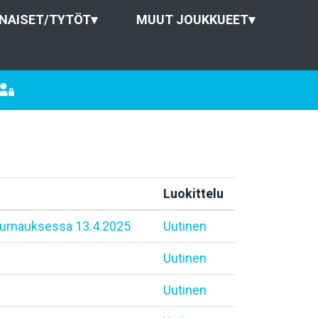
NAISET/TYTÖT
▾
MUUT JOUKKUEET
▾
Luokittelu
uturnauksessa 13.4.2025
Uutinen
Uutinen
Uutinen