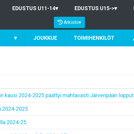
EDUSTUS U11-14
▾
EDUSTUS U15->
▾
Arkisto
▾
▾
JOUKKUE
TOIMIHENKILÖT
än kausi 2024-2025 päättyi mahtavasti Järvenpään lopp
la 2024-2025
lla 2024-25