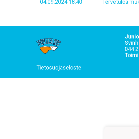
04.09.2024 18.40
Tervetuloa muk
Junio
Svinh
044 2
Toimi
Tietosuojaseloste