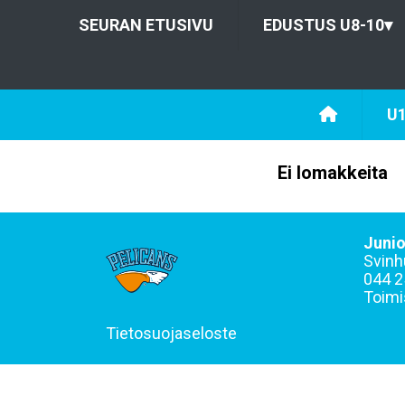
SEURAN ETUSIVU
EDUSTUS U8-10
▾
U
Ei lomakkeita
Junio
Svinh
044 2
Toimi
Tietosuojaseloste