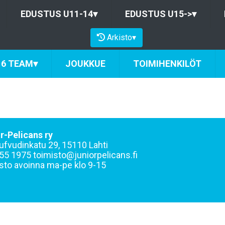
EDUSTUS U11-14
▾
EDUSTUS U15->
▾
Arkisto
▾
16 TEAM
▾
JOUKKUE
TOIMIHENKILÖT
r-Pelicans ry
ufvudinkatu 29, 15110 Lahti
55 1975 toimisto@juniorpelicans.fi
sto avoinna ma-pe klo 9-15