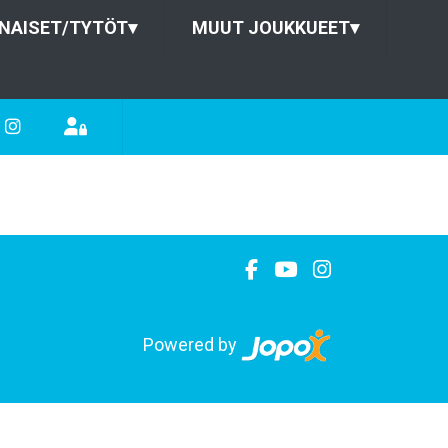
NAISET/TYTÖT
▾
MUUT JOUKKUEET
▾
Powered by