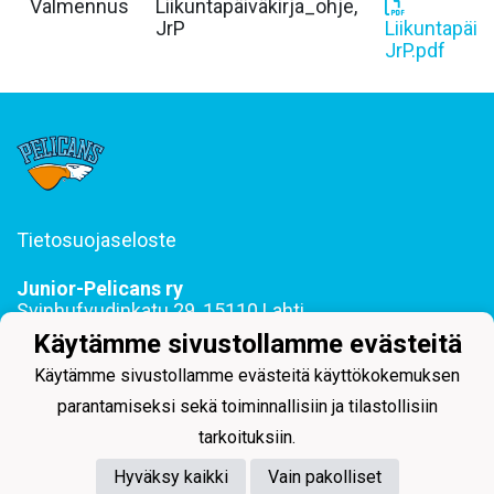
Valmennus
Liikuntapäiväkirja_ohje,
JrP
Liikuntapäiv
JrP.pdf
Tietosuojaseloste
Junior-Pelicans ry
Svinhufvudinkatu 29, 15110 Lahti
044 255 1975 toimisto@juniorpelicans.fi
Käytämme sivustollamme evästeitä
Toimisto avoinna ma-pe klo 9-15
Käytämme sivustollamme evästeitä käyttökokemuksen
parantamiseksi sekä toiminnallisiin ja tilastollisiin
tarkoituksiin.
Hyväksy kaikki
Vain pakolliset
Powered by