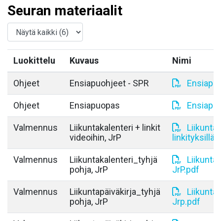
Seuran materiaalit
Luokittelu
Kuvaus
Nimi
Ohjeet
Ensiapuohjeet - SPR
Ensiapuo
Ohjeet
Ensiapuopas
Ensiapu
Valmennus
Liikuntakalenteri + linkit
Liikuntak
videoihin, JrP
linkityksillä,
Valmennus
Liikuntakalenteri_tyhjä
Liikuntak
pohja, JrP
JrP.pdf
Valmennus
Liikuntapäiväkirja_tyhjä
Liikuntap
pohja, JrP
Jrp.pdf