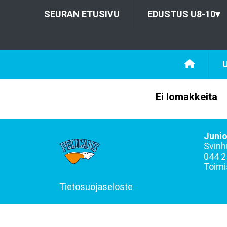
SEURAN ETUSIVU
EDUSTUS U8-10
▾
U
Ei lomakkeita
Junio
Svinh
044 2
Toimi
Tietosuojaseloste