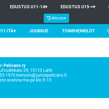
EDUSTUS U11-14
▾
EDUSTUS U15->
▾
Arkisto
▾
11 ITÄ
▾
JOUKKUE
TOIMIHENKILÖT
r-Pelicans ry
ufvudinkatu 29, 15110 Lahti
55 1975 toimisto@juniorpelicans.fi
sto avoinna ma-pe klo 9-15