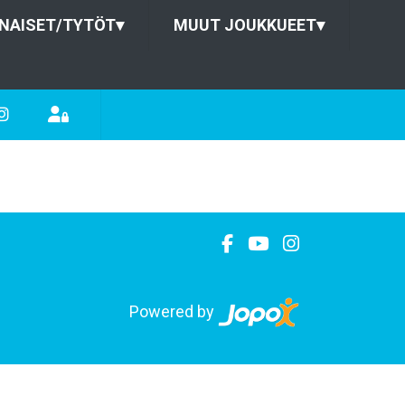
NAISET/TYTÖT
▾
MUUT JOUKKUEET
▾
Powered by