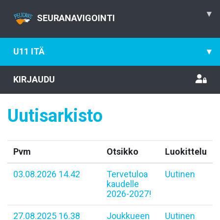
▾
SEURANAVIGOINTI
U11 ITÄ
▾
KIRJAUDU
Uutisarkisto
Pvm
Otsikko
Luokittelu
03.08.2026 14.42
Tervetuloa
Uutinen
kaudelle
2026-2027!
27.08.2025 16.38
Joukkueen
Uutinen