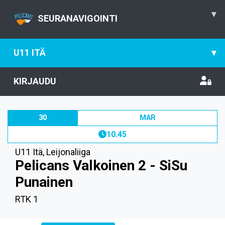
▾
SEURANAVIGOINTI
U11 ITÄ
▾
KIRJAUDU
30
MAR
10.45
U11 Itä
,
Leijonaliiga
Pelicans Valkoinen 2 - SiSu
Punainen
RTK 1