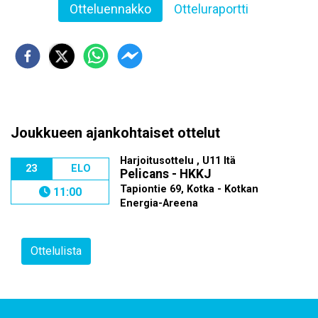
Otteluennakko
Otteluraportti
Joukkueen ajankohtaiset ottelut
Harjoitusottelu , U11 Itä
23
ELO
Pelicans - HKKJ
Tapiontie 69, Kotka - Kotkan
11:00
Energia-Areena
Ottelulista