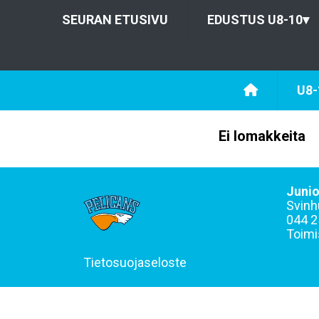
SEURAN ETUSIVU
EDUSTUS U8-10
▾
U8-
Ei lomakkeita
Junio
Svinh
044 2
Toimi
Tietosuojaseloste