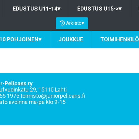
EDUSTUS U11-14
▾
EDUSTUS U15->
▾
Arkisto
▾
10 POHJOINEN
▾
JOUKKUE
TOIMIHENKIL
r-Pelicans ry
ufvudinkatu 29, 15110 Lahti
55 1975 toimisto@juniorpelicans.fi
sto avoinna ma-pe klo 9-15