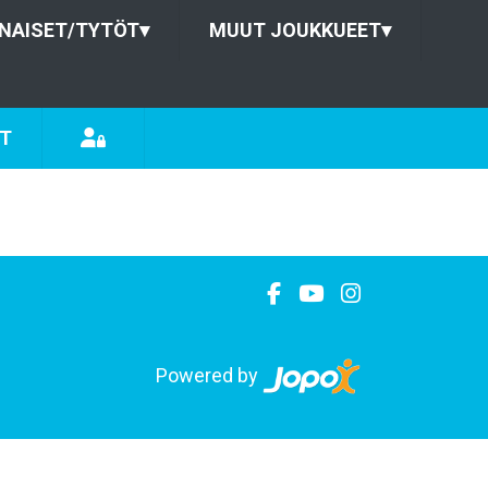
NAISET/TYTÖT
▾
MUUT JOUKKUEET
▾
ÖT
Powered by