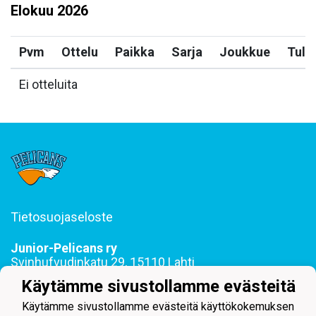
Elokuu
2026
Pvm
Ottelu
Paikka
Sarja
Joukkue
Tulo
Ei otteluita
Tietosuojaseloste
Junior-Pelicans ry
Svinhufvudinkatu 29, 15110 Lahti
044 255 1975 toimisto@juniorpelicans.fi
Käytämme sivustollamme evästeitä
Toimisto avoinna ma-pe klo 9-15
Käytämme sivustollamme evästeitä käyttökokemuksen