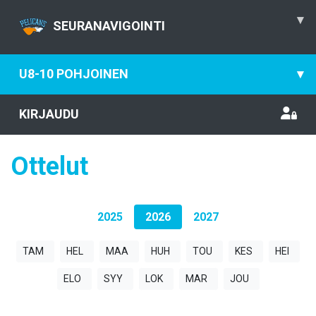
▾
SEURANAVIGOINTI
U8-10 POHJOINEN
▾
KIRJAUDU
Ottelut
2025
2026
2027
TAM
HEL
MAA
HUH
TOU
KES
HEI
ELO
SYY
LOK
MAR
JOU