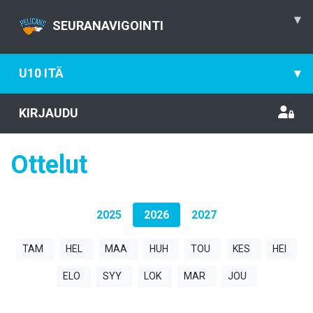
▾
SEURANAVIGOINTI
U10 ITÄ
▾
KIRJAUDU
Ottelut
2025
2026
2027
TAM
HEL
MAA
HUH
TOU
KES
HEI
ELO
SYY
LOK
MAR
JOU