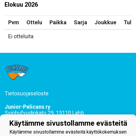
Elokuu
2026
Pvm
Ottelu
Paikka
Sarja
Joukkue
Tulo
Ei otteluita
Tietosuojaseloste
Junior-Pelicans ry
Svinhufvudinkatu 29, 15110 Lahti
044 255 1975 toimisto@juniorpelicans.fi
Käytämme sivustollamme evästeitä
Toimisto avoinna ma-pe klo 9-15
Käytämme sivustollamme evästeitä käyttökokemuksen