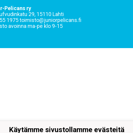
r-Pelicans ry
ufvudinkatu 29, 15110 Lahti
55 1975 toimisto@juniorpelicans.fi
sto avoinna ma-pe klo 9-15
Käytämme sivustollamme evästeitä