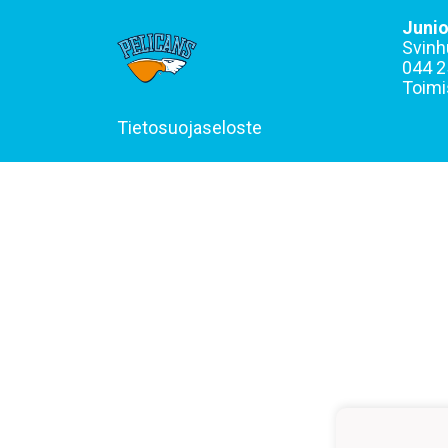
Junio
Svinh
044 2
Toimi
Tietosuojaseloste