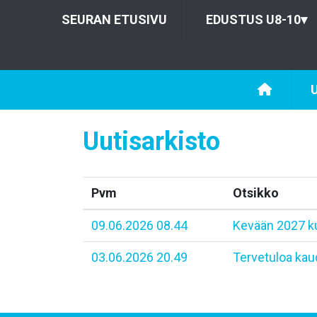
SEURAN ETUSIVU
EDUSTUS U8-10
▾
U
Uutisarkisto
Pvm
Otsikko
09.06.2026 08.44
Kevään 2027 ku
03.06.2026 20.49
Tervetuloa kau