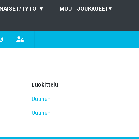
NAISET/TYTÖT
▾
MUUT JOUKKUEET
▾
Luokittelu
Uutinen
Uutinen