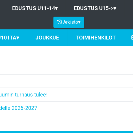
EDUSTUS U11-14
▾
EDUSTUS U15->
▾
Arkisto
▾
10 ITÄ
▾
JOUKKUE
TOIMIHENKILÖT
umin turnaus tulee!
delle 2026-2027