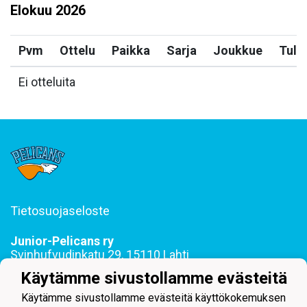
Elokuu
2026
Pvm
Ottelu
Paikka
Sarja
Joukkue
Tulo
Ei otteluita
Tietosuojaseloste
Junior-Pelicans ry
Svinhufvudinkatu 29, 15110 Lahti
044 255 1975 toimisto@juniorpelicans.fi
Käytämme sivustollamme evästeitä
Toimisto avoinna ma-pe klo 9-15
Käytämme sivustollamme evästeitä käyttökokemuksen