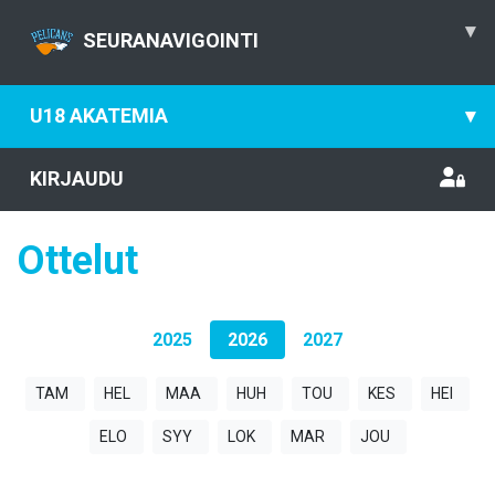
▾
SEURANAVIGOINTI
U18 AKATEMIA
▾
KIRJAUDU
Ottelut
2025
2026
2027
TAM
HEL
MAA
HUH
TOU
KES
HEI
ELO
SYY
LOK
MAR
JOU