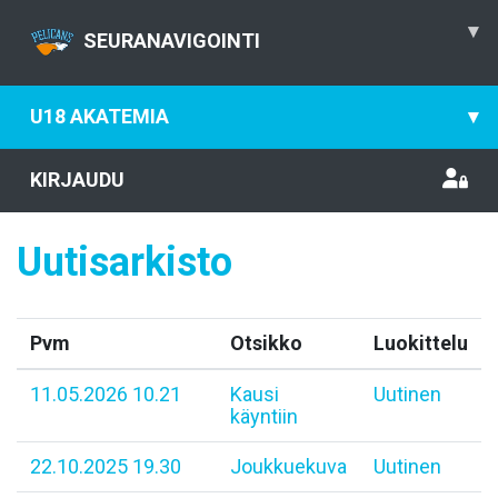
▾
SEURANAVIGOINTI
U18 AKATEMIA
▾
KIRJAUDU
Uutisarkisto
Pvm
Otsikko
Luokittelu
11.05.2026 10.21
Kausi
Uutinen
käyntiin
22.10.2025 19.30
Joukkuekuva
Uutinen