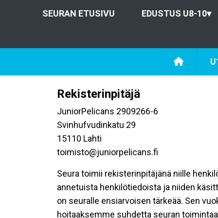
SEURAN ETUSIVU
EDUSTUS U8-10
▾
U
Rekisterinpitäjä
JuniorPelicans 2909266-6
Svinhufvudinkatu 29
15110 Lahti
toimisto@juniorpelicans.fi
Seura toimii rekisterinpitäjänä niille henk
annetuista henkilötiedoista ja niiden käsi
on seuralle ensiarvoisen tärkeää. Sen vuo
hoitaaksemme suhdetta seuran toimintaan os