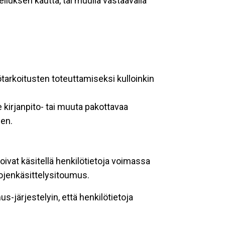
lluksen kautta, tai muulla vastaavalla
ötarkoitusten toteuttamiseksi kulloinkin
 kirjanpito- tai muuta pakottavaa
een.
oivat käsitellä henkilötietoja voimassa
tojenkäsittelysitoumus.
-järjestelyin, että henkilötietoja