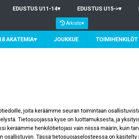
EDUSTUS U11-14
▾
EDUSTUS U15->
▾
Arkisto
▾
18 AKATEMIA
▾
JOUKKUE
TOIMIHENKILÖT
ilötiedoille, joita keräämme seuran toimintaan osallistuvist
ttelystä. Tietosuojassa kyse on luottamuksesta, ja yksity
ksi keräämme henkilötietojasi vain niissä määrin, kuin ta
allistuviin. Tässä tietosuojaselosteessa on käsitelty nii