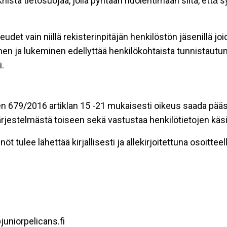
stä tietosuojaa, jolla pyritään huolehtimaan siitä, että̈
eudet vain niillä rekisterinpitäjän henkilöstön jäsenillä j
nen ja lukeminen edellyttää henkilökohtaista tunnistautum
.
n 679/2016 artiklan 15 -21 mukaisesti oikeus saada pääsy 
t järjestelmästä toiseen sekä vastustaa henkilötietojen käsi
öt tulee lähettää kirjallisesti ja allekirjoitettuna osoitteell
uniorpelicans.fi