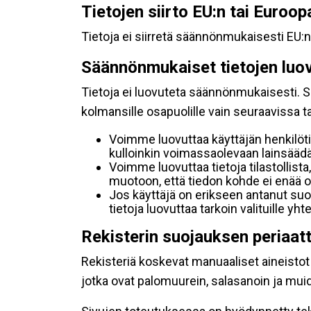
Tietojen siirto EU:n tai Euroo
Tietoja ei siirretä säännönmukaisesti EU:n
Säännönmukaiset tietojen luo
Tietoja ei luovuteta säännönmukaisesti. Se
kolmansille osapuolille vain seuraavissa 
Voimme luovuttaa käyttäjän henkilöti
kulloinkin voimassaolevaan lainsäädän
Voimme luovuttaa tietoja tilastollista,
muotoon, että tiedon kohde ei enää ol
Jos käyttäjä on erikseen antanut s
tietoja luovuttaa tarkoin valituille y
Rekisterin suojauksen periaat
Rekisteriä koskevat manuaaliset aineistot s
jotka ovat palomuurein, salasanoin ja muid