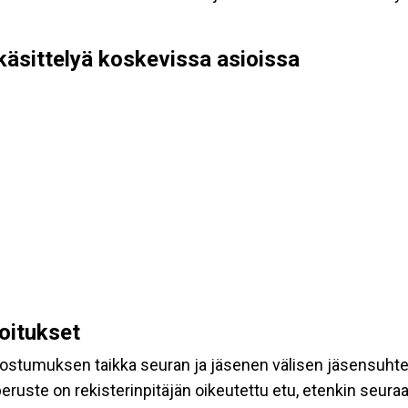
käsittelyä koskevissa asioissa
koitukset
suostumuksen taikka seuran ja jäsenen välisen jäsensuht
eruste on rekisterinpitäjän oikeutettu etu, etenkin seuraav