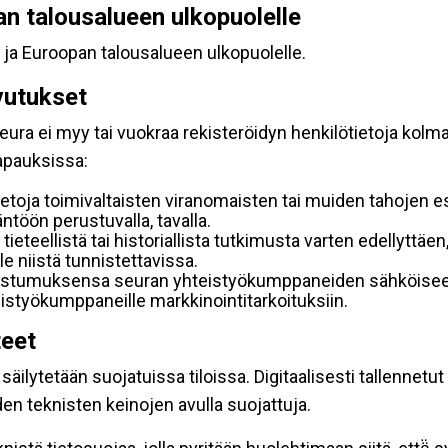
pan talousalueen ulkopuolelle
 ja Euroopan talousalueen ulkopuolelle.
vutukset
ura ei myy tai vuokraa rekisteröidyn henkilötietoja kolman
tapauksissa:
etoja toimivaltaisten viranomaisten tai muiden tahojen e
töön perustuvalla, tavalla.
 tieteellistä tai historiallista tutkimusta varten edellyttäe
e niistä tunnistettavissa.
uostumuksensa seuran yhteistyökumppaneiden sähköiseen 
hteistyökumppaneille markkinointitarkoituksiin.
teet
äilytetään suojatuissa tiloissa. Digitaalisesti tallennetut 
en teknisten keinojen avulla suojattuja.