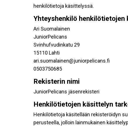
henkilötietoja käsittelyssä.
Yhteyshenkilö henkilötietojen 
Ari Suomalainen
JuniorPelicans
Svinhufvudinkatu 29
15110 Lahti
ari.suomalainen@juniorpelicans.fi
0503750685
Rekisterin nimi
JuniorPelicans jäsenrekisteri
Henkilötietojen käsittelyn tar
Henkilötietoja käsitellään rekisteröidyn 
perusteella, jolloin lainmukainen käsittelyp