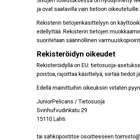
Sivujen toteutuksessa on hyödynnetty tekni
ja ovat saatavilla vain tietoon oikeutetuille.
Rekisterin tietojenkäsittelyyn on käyttöoik
edellyttää. Rekisterin tietojen muokkaami
suoritetaan säännöllinen varmuuskopiointi
Rekisteröidyn oikeudet
Rekisteröidyllä on EU: tietosuoja-asetukse
poistoa, rajoittaa käsittelyä, siirtää tiedo
Edellä mainittuihin oikeuksiin viitaten pyynn
JuniorPelicans / Tietosuoja
Svinhufvudinkatu 29
15110 Lahti
tai sähköpostitse osoitteeseen toimisto@j