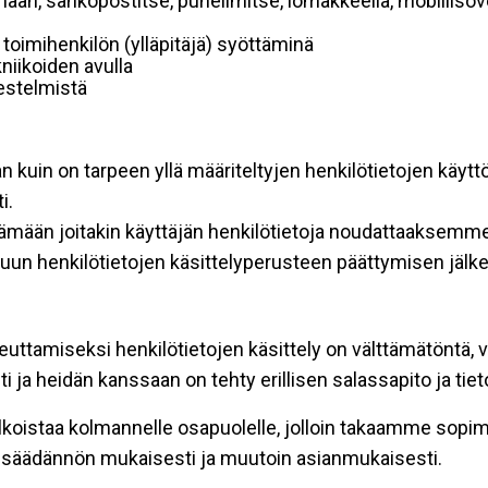
mään, sähköpostitse, puhelimitse, lomakkeella, mobiilisove
i toimihenkilön (ylläpitäjä) syöttäminä
niikoiden avulla
rjestelmistä
an kuin on tarpeen yllä määriteltyjen henkilötietojen käytt
i.
ttämään joitakin käyttäjän henkilötietoja noudattaaksemme
un henkilötietojen käsittelyperusteen päättymisen jälk
teuttamiseksi henkilötietojen käsittely on välttämätöntä, v
 ja heidän kanssaan on tehty erillisen salassapito ja tie
koistaa kolmannelle osapuolelle, jolloin takaamme sopimus
insäädännön mukaisesti ja muutoin asianmukaisesti.