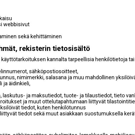
lkaisu
si webbisivut
taminen sekä kehittäminen
hmät, rekisterin tietosisältö
käyttötarkoituksen kannalta tarpeellisia henkilötietoja tai
elinnumerot, sähköpostiosoitteet,
ätunnus, nimimerkki, salasana ja muu mahdollinen yksilöiv
ja äidinkieli,
, laskutus- ja maksutiedot, tuote- ja tilaustiedot, tieto
 varoitukset ja muut ottelutapahtumaan liittyvät tilastointiti
yksilöivät tiedot, kuten henkilötunnus
 liittyvät tiedot sekä muut asiakkaan suostumuksella kerät