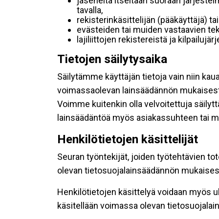
jäseneltä itseltään suoraan järjestel
tavalla,
rekisterinkäsittelijän (pääkäyttäjä) ta
evästeiden tai muiden vastaavien tek
lajiliittojen rekistereistä ja kilpailujä
Tietojen säilytysaika
Säilytämme käyttäjän tietoja vain niin kau
voimassaolevan lainsäädännön mukaisest
Voimme kuitenkin olla velvoitettuja säily
lainsäädäntöä myös asiakassuhteen tai mu
Henkilötietojen käsittelijät
Seuran työntekijät, joiden työtehtävien to
olevan tietosuojalainsäädännön mukaisesti
Henkilötietojen käsittelyä voidaan myös ul
käsitellään voimassa olevan tietosuojala