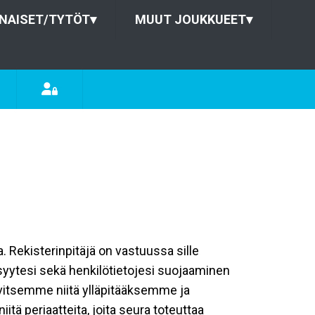
NAISET/TYTÖT
▾
MUUT JOUKKUEET
▾
a. Rekisterinpitäjä on vastuussa sille
isyytesi sekä henkilötietojesi suojaaminen
rvitsemme niitä ylläpitääksemme ja
tä periaatteita, joita seura toteuttaa