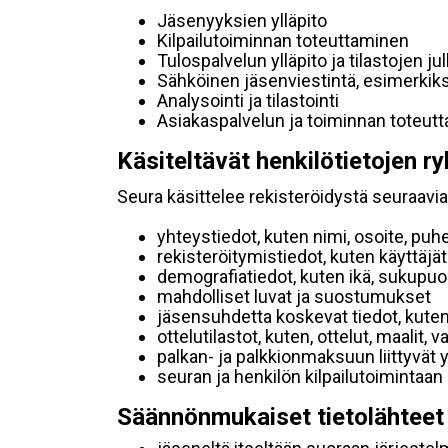
Jäsenyyksien ylläpito
Kilpailutoiminnan toteuttaminen
Tulospalvelun ylläpito ja tilastojen ju
Sähköinen jäsenviestintä, esimerkik
Analysointi ja tilastointi
Asiakaspalvelun ja toiminnan toteut
Käsiteltävät henkilötietojen ry
Seura käsittelee rekisteröidystä seuraavia 
yhteystiedot, kuten nimi, osoite, puh
rekisteröitymistiedot, kuten käyttäj
demografiatiedot, kuten ikä, sukupuoli 
mahdolliset luvat ja suostumukset
jäsensuhdetta koskevat tiedot, kuten
ottelutilastot, kuten, ottelut, maalit,
palkan- ja palkkionmaksuun liittyvät 
seuran ja henkilön kilpailutoimintaan
Säännönmukaiset tietolähteet