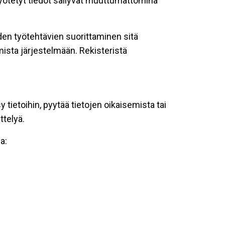
 syötetyt tiedot säilyvät muuttumattomina
oiden työtehtävien suorittaminen sitä
ista järjestelmään. Rekisteristä
tietoihin, pyytää tietojen oikaisemista tai
ttelyä.
a: