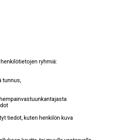
 henkilötietojen ryhmiä:
ä tunnus,
 vanhempainvastuunkantajasta
edot
yt tiedot, kuten henkilön kuva