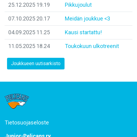
25.12.2025 19.19
Pikkujoulut
07.10.2025 20.17
Meidän joukkue <3
04.09.2025 11.25
Kausi startattu!
11.05.2025 18.24
Toukokuun ulkotreenit
Joukkueen uutisarkisto
Tietosuojaseloste
Junior-Pelicans ry