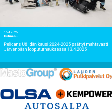
15.4.2025
Uutinen
-
Pelicans U8 Idän kausi 2024-2025 päättyi mahtavasti
Järvenpään lopputurnauksessa 13.4.2025