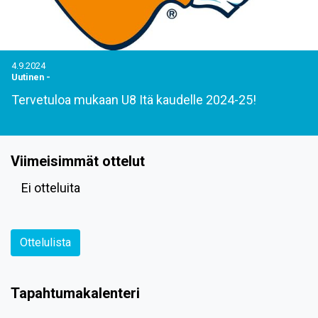
4.9.2024
Uutinen
-
Tervetuloa mukaan U8 Itä kaudelle 2024-25!
Viimeisimmät ottelut
Ei otteluita
Ottelulista
Tapahtumakalenteri