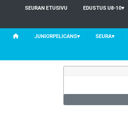
SEURAN ETUSIVU
EDUSTUS U8-10
▾
JUNIORPELICANS
▾
SEURA
▾