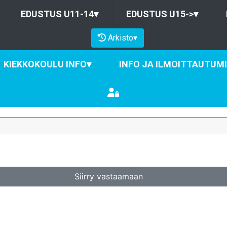
EDUSTUS U11-14
▾
EDUSTUS U15->
▾
Arkisto
▾
KIEKKOKOULU INFO
▾
INFO JA ILMOITTAUTUM