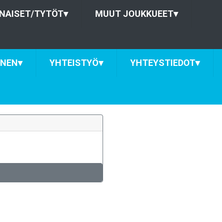
NAISET/TYTÖT
▾
MUUT JOUKKUEET
▾
INEN
▾
YHTEISTYÖ
▾
YHTEYSTIEDOT
▾