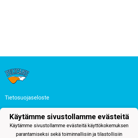
Tietosuojaseloste
Junior-Pelicans ry
Käytämme sivustollamme evästeitä
Svinhufvudinkatu 29, 15110 Lahti
044 255 1975 toimisto@juniorpelicans.fi
Käytämme sivustollamme evästeitä käyttökokemuksen
Toimisto avoinna ma-pe klo 9-15
parantamiseksi sekä toiminnallisiin ja tilastollisiin