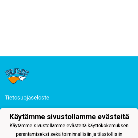
Tietosuojaseloste
Junior-Pelicans ry
Käytämme sivustollamme evästeitä
Svinhufvudinkatu 29, 15110 Lahti
044 255 1975 toimisto@juniorpelicans.fi
Käytämme sivustollamme evästeitä käyttökokemuksen
Toimisto avoinna ma-pe klo 9-15
parantamiseksi sekä toiminnallisiin ja tilastollisiin