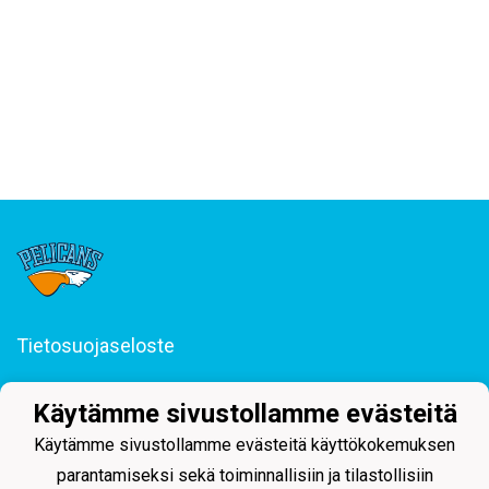
Tietosuojaseloste
Junior-Pelicans ry
Käytämme sivustollamme evästeitä
Svinhufvudinkatu 29, 15110 Lahti
044 255 1975 toimisto@juniorpelicans.fi
Käytämme sivustollamme evästeitä käyttökokemuksen
Toimisto avoinna ma-pe klo 9-15
parantamiseksi sekä toiminnallisiin ja tilastollisiin