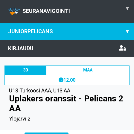
▾
SEURANAVIGOINTI
JUNIORPELICANS
▾
KIRJAUDU
30
MAA
12.00
U13 Turkoosi AAA
,
U13 AA
Uplakers oranssit - Pelicans 2
AA
Ylöjärvi 2