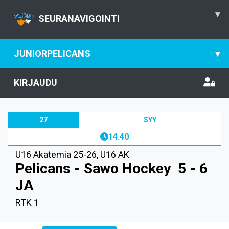
▾
SEURANAVIGOINTI
JUNIORPELICANS
▾
KIRJAUDU
27
SYY
14.40
U16 Akatemia 25-26
,
U16 AK
Pelicans - Sawo Hockey
5 - 6
JA
RTK 1