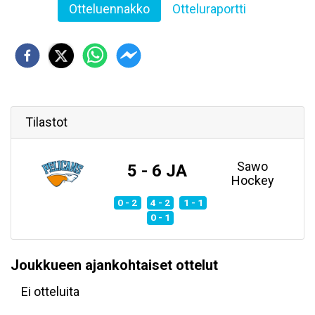
Otteluennakko
Otteluraportti
Tilastot
Sawo
5 - 6 JA
Hockey
0 - 2
4 - 2
1 - 1
0 - 1
Joukkueen ajankohtaiset ottelut
Ei otteluita