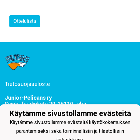
Ottelulista
Tietosuojaseloste
Junior-Pelicans ry
Svinhufvudinkatu 29, 15110 Lahti
044 255 1975 toimisto@juniorpelicans.fi
Käytämme sivustollamme evästeitä
Toimisto avoinna ma-pe klo 9-15
Käytämme sivustollamme evästeitä käyttökokemuksen
parantamiseksi sekä toiminnallisiin ja tilastollisiin
tarkoituksiin.