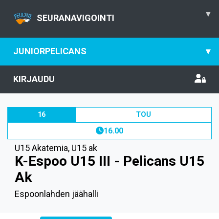
▾
SEURANAVIGOINTI
JUNIORPELICANS
▾
KIRJAUDU
16
TOU
16.00
U15 Akatemia
,
U15 ak
K-Espoo U15 III - Pelicans U15
Ak
Espoonlahden jäähalli