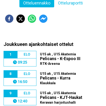
Otteluennakko
Otteluraportti
Joukkueen ajankohtaiset ottelut
U15 ak , U15 Akatemia
1
ELO
Pelicans - K-Espoo III
09:25
RTK-Areena
U15 ak , U15 Akatemia
8
ELO
Pelicans - Kurra
16:50
Klaukkala
U15 ak , U15 Akatemia
9
ELO
Pelicans - KJT-Haukat
12:40
Keravan harjoitushalli