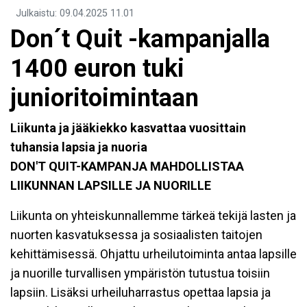
Julkaistu
:
09.04.2025
11.01
​Don´t Quit -kampanjalla
1400 euron tuki
junioritoimintaan
Liikunta ja jääkiekko kasvattaa vuosittain
tuhansia lapsia ja nuoria
DON'T QUIT-KAMPANJA MAHDOLLISTAA
LIIKUNNAN LAPSILLE JA NUORILLE
Liikunta on yhteiskunnallemme tärkeä tekijä lasten ja
nuorten kasvatuksessa ja sosiaalisten taitojen
kehittämisessä. Ohjattu urheilutoiminta antaa lapsille
ja nuorille turvallisen ympäristön tutustua toisiin
lapsiin. Lisäksi urheiluharrastus opettaa lapsia ja