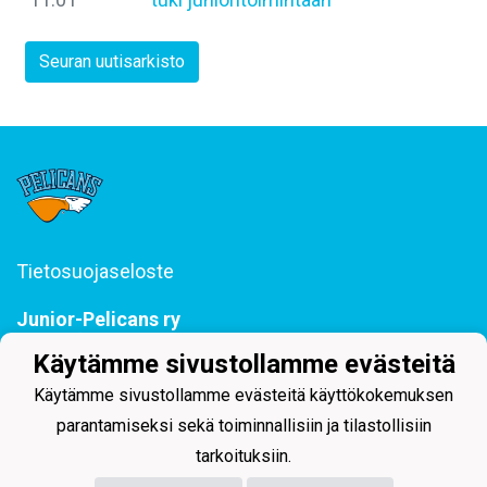
Seuran uutisarkisto
Tietosuojaseloste
Junior-Pelicans ry
Svinhufvudinkatu 29, 15110 Lahti
Käytämme sivustollamme evästeitä
044 255 1975 toimisto@juniorpelicans.fi
Toimisto avoinna ma-pe klo 9-15
Käytämme sivustollamme evästeitä käyttökokemuksen
parantamiseksi sekä toiminnallisiin ja tilastollisiin
tarkoituksiin.