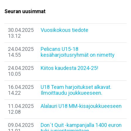
Seuran uusimmat
30.04.2025
Vuosikokous tiedote
13.12
24.04.2025
Pelicans U15-18
14.55
kesäharjoitusryhmät on nimetty
24.04.2025
​Kiitos kaudesta 2024-25!
10.05
16.04.2025
U18 Team harjoitukset alkavat.
14.22
Ilmoittaudu joukkueeseen.
11.04.2025
Alalauri U18 MM-kisajoukkueeseen
12.08
09.04.2025
​Don´t Quit -kampanjalla 1400 euron
11.01
tuki junioritoimintaan