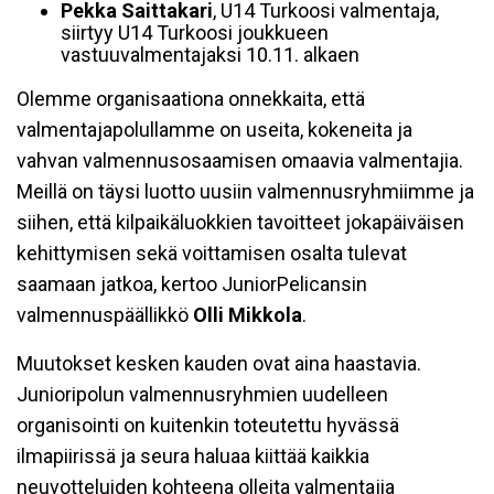
Pekka Saittakari
, U14 Turkoosi valmentaja,
siirtyy U14 Turkoosi joukkueen
vastuuvalmentajaksi 10.11. alkaen
Olemme organisaationa onnekkaita, että
valmentajapolullamme on useita, kokeneita ja
vahvan valmennusosaamisen omaavia valmentajia.
Meillä on täysi luotto uusiin valmennusryhmiimme ja
siihen, että kilpaikäluokkien tavoitteet jokapäiväisen
kehittymisen sekä voittamisen osalta tulevat
saamaan jatkoa, kertoo JuniorPelicansin
valmennuspäällikkö
Olli Mikkola
.
Muutokset kesken kauden ovat aina haastavia.
Junioripolun valmennusryhmien uudelleen
organisointi on kuitenkin toteutettu hyvässä
ilmapiirissä ja seura haluaa kiittää kaikkia
neuvotteluiden kohteena olleita valmentajia