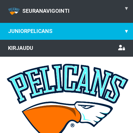
▾
SEURANAVIGOINTI
JUNIORPELICANS
▾
KIRJAUDU