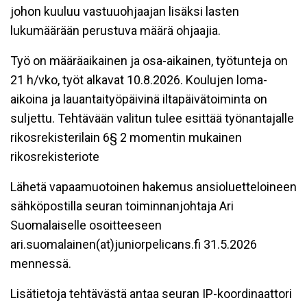
johon kuuluu vastuuohjaajan lisäksi lasten
lukumäärään perustuva määrä ohjaajia.
Työ on määräaikainen ja osa-aikainen, työtunteja on
21 h/vko, työt alkavat 10.8.2026. Koulujen loma-
aikoina ja lauantaityöpäivinä iltapäivätoiminta on
suljettu. Tehtävään valitun tulee esittää työnantajalle
rikosrekisterilain 6§ 2 momentin mukainen
rikosrekisteriote
Lähetä vapaamuotoinen hakemus ansioluetteloineen
sähköpostilla seuran toiminnanjohtaja Ari
Suomalaiselle osoitteeseen
ari.suomalainen(at)juniorpelicans.fi 31.5.2026
mennessä.
Lisätietoja tehtävästä antaa seuran IP-koordinaattori