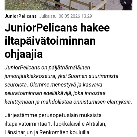
JuniorPelicans
Julkaistu
:
08.05.2026
13.29
JuniorPelicans hakee
iltapäivätoiminnan
ohjaajia
JuniorPelicans on päijäthämäläinen
juniorijääkiekkoseura, yksi Suomen suurimmista
seuroista. Olemme menestyvä ja kasvava
seuratoiminnan edelläkävijä, joka innostaa
kehittymään ja mahdollistaa onnistumisen elämyksiä.
Järjestämme perusopetuslain mukaista
iltapäivätoimintaa 1.-luokkalaisille Ahtialan,
Länsiharjun ja Renkomäen kouluilla.