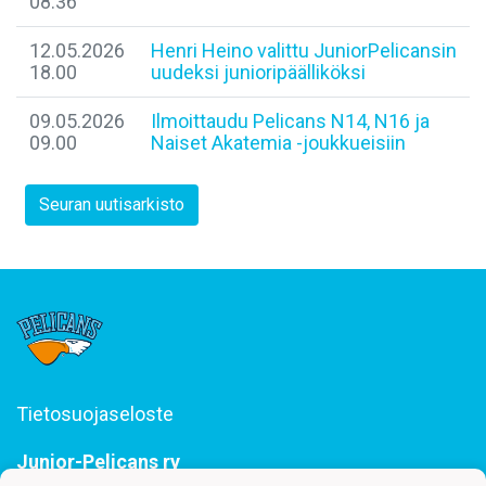
08.36
12.05.2026
Henri Heino valittu JuniorPelicansin
18.00
uudeksi junioripäälliköksi
09.05.2026
Ilmoittaudu Pelicans N14, N16 ja
09.00
Naiset Akatemia -joukkueisiin
Seuran uutisarkisto
Tietosuojaseloste
Junior-Pelicans ry
Svinhufvudinkatu 29, 15110 Lahti