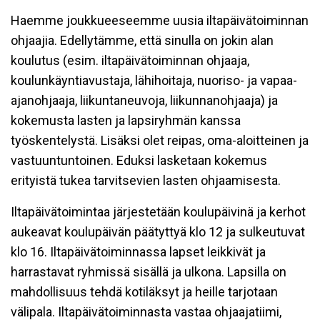
Haemme joukkueeseemme uusia iltapäivätoiminnan
ohjaajia. Edellytämme, että sinulla on jokin alan
koulutus (esim. iltapäivätoiminnan ohjaaja,
koulunkäyntiavustaja, lähihoitaja, nuoriso- ja vapaa-
ajanohjaaja, liikuntaneuvoja, liikunnanohjaaja) ja
kokemusta lasten ja lapsiryhmän kanssa
työskentelystä. Lisäksi olet reipas, oma-aloitteinen ja
vastuuntuntoinen. Eduksi lasketaan kokemus
erityistä tukea tarvitsevien lasten ohjaamisesta.
Iltapäivätoimintaa järjestetään koulupäivinä ja kerhot
aukeavat koulupäivän päätyttyä klo 12 ja sulkeutuvat
klo 16. Iltapäivätoiminnassa lapset leikkivät ja
harrastavat ryhmissä sisällä ja ulkona. Lapsilla on
mahdollisuus tehdä kotiläksyt ja heille tarjotaan
välipala. Iltapäivätoiminnasta vastaa ohjaajatiimi,